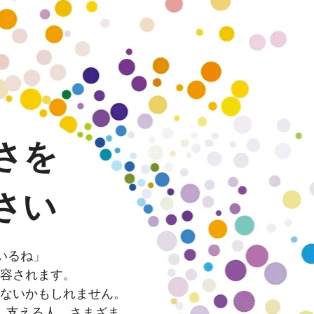
さを
さい
いるね」
容されます。
ないかもしれません。
、支える人、さまざま。