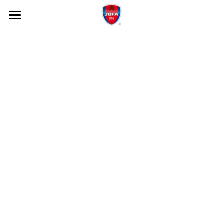
×
ブログカテゴリー
トップページ
VOICE
JBFAの仕事
募集状況
働く人たち：VOICE
過去の募集
働き方・キャリア・制度
視覚障がい者の方へ
障がい者の方へ
インターン制度
数字で見るJBFA
エントリーについて