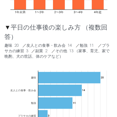
▼
平日の仕事後の楽しみ方 （複数回
答）
趣味  20　
／
友人との食事・飲み会  14　
／
勉強  11    
／
ブラ
サカの練習  3   
／
副業  2    
／
その他  13 （家事、育児、家で
晩酌、犬の世話、体のケアなど）