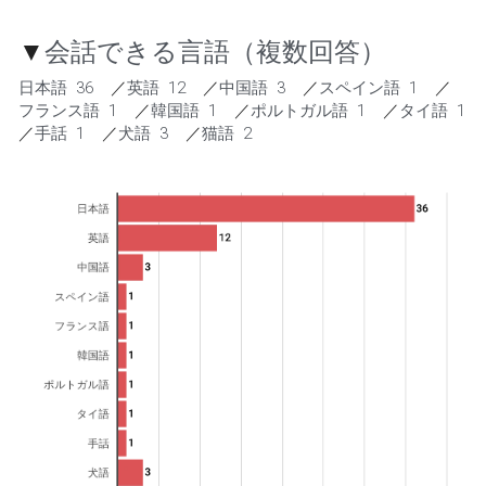
▼
会話できる言語（複数回答）
日本語  36    
／
英語  12    
／
中国語  3    
／
スペイン語  1    
／
フランス語  1    
／
韓国語  1    
／
ポルトガル語  1    
／
タイ語  1    
／
手話  1    
／
犬語  3    
／
猫語  2 