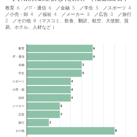
教育  6    
／
IT・通信  6    
／
金融  5    
／
学生  5    
／
スポーツ  4    
／
小売・卸  4    
／
福祉  4    
／
メーカー  3    
／
広告  3    
／
旅行  
2    
／
その他  8 （マスコミ、飲食、翻訳、航空、大使館、貿
易、ホテル、人材など ）