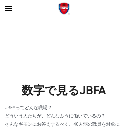
×
ブログカテゴリー
トップページ
VOICE
JBFAの仕事
募集状況
働く人たち：VOICE
過去の募集
働き方・キャリア・制度
視覚障がい者の方へ
障がい者の方へ
数字で見るJBFA
インターン制度
JBFAってどんな職場？
数字で見るJBFA
どういう人たちが、どんなふうに働いているの？
そんなギモンにお答えするべく、40人弱の職員を対象に
エントリーについて