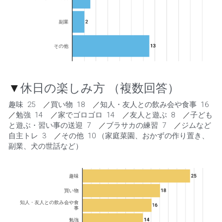
▼
休日の楽しみ方 （複数回答）
趣味  25    
／
買い物  18    
／
知人・友人との飲み会や食事  16    
／
勉強  14    
／
家でゴロゴロ  14    
／
友人と遊ぶ  8    
／
子ども
と遊ぶ・習い事の送迎  7    
／
ブラサカの練習  7    
／
ジムなど
自主トレ  3    
／
その他  10 （家庭菜園、おかずの作り置き、
副業、犬の世話など）