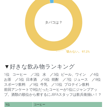
▼
好きな飲み物ランキング
1位   コーヒー    ／2位   水    
／
3位  ビール、ワイン    
／
4位  
お茶    
／
5位  日本酒    
／
6位  焼酎    
／
7位  ジュース    
／
8位  
スポーツ飲料    
／
9位  牛乳    
／
10位  プロテイン飲料 
前回アンケートで8位だったコーヒーが1位にジャンプアッ
プ。酒類の順位から察するにJBFAスタッフは飲兵衛揃い！？