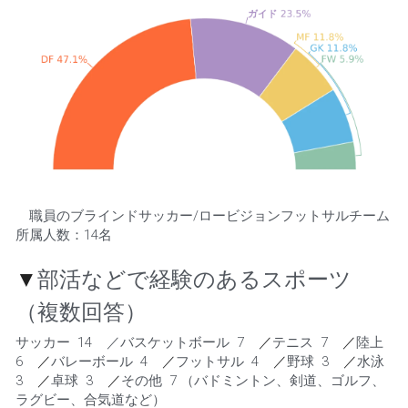
　職員のブラインドサッカー/ロービジョンフットサルチーム
所属人数：14名 
▼
部活などで経験のあるスポーツ
（複数回答）
サッカー  14    ／バスケットボール  7    
／
テニス  7    
／
陸上  
6    
／
バレーボール  4    
／
フットサル  4    
／
野球  3    
／
水泳  
3    
／
卓球  3    
／
その他  7 （バドミントン、剣道、ゴルフ、
ラグビー、合気道など）