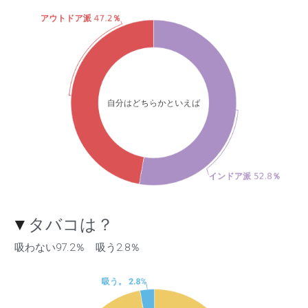
▼
タバコは？
 吸わない97.2％　吸う2.8％