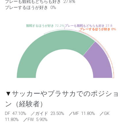
プレーも観戦もどちらも好き  27.8％    
プレーするほうが好き  0% 
▼
サッカーやブラサカでのポジショ
ン（経験者）
DF  47.10%    ／ガイド  23.50%    
／
MF  11.80%    
／
GK  
11.80%    
／
FW  5.90% 