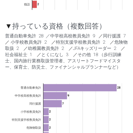
▼
持っている資格（複数回答）
普通自動車免許  28  ／中学校高校教員免許  9   
／
同行援護  7   
／
 小学校教員免許  2    
／
特別支援学校教員免許  2    
／
危険物
取扱  2    
／
幼稚園教員免許  2    
／
JFAキッズリーダー  2    
／
社会福祉士  1    
／
とくになし  3    
／
その他  18 （歩行訓練
士、国内旅行業務取扱管理者、アスリートフードマイスタ
ー、保育士、防災士、ファイナンシャルプランナーなど）